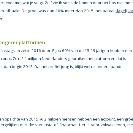
ctiever met wat je volgt. Zelf zie ik soms de bomen door het bos niet mee
om afhaakt. De groei was dan 10% meer dan 2015, het aantal
dagelijks
en.
jongerenplatformen
n Instagram zet in 2016 door. Bijna 60% van de 15-19 jarigen hebben een
count. Zo’n 2,1 miljoen Nederlanders gebruiken het platform en dat is
 dan begin 2015. Dat het profiel jong is, blijkt wel uit onderstaande
 ten opzichte van 2015. Al 2 miljoen mensen hebben een account, een groe
vergelijken met die van Insta of Snapchat. Het is voor volwassenen, me