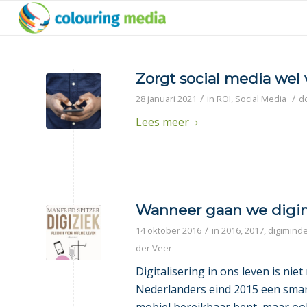
Zorgt social media wel v
/
/
28 januari 2021
in
ROI
,
Social Media
d
Lees meer
Wanneer gaan we digi
/
14 oktober 2016
in
2016
,
2017
,
digimind
der Veer
Digitalisering in ons leven is n
Nederlanders eind 2015 een smart
mobiel bereikbaar bent, maar oo