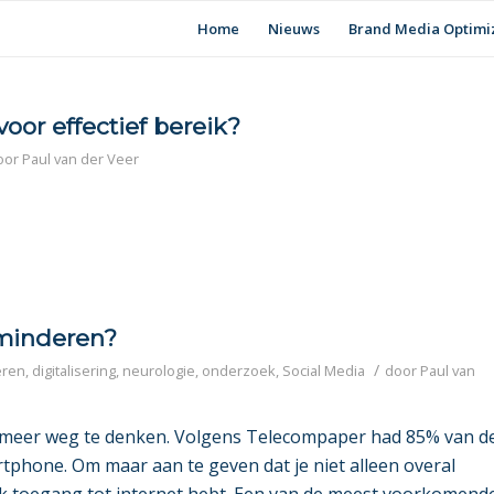
Home
Nieuws
Brand Media Optimi
oor effectief bereik?
oor
Paul van der Veer
minderen?
/
eren
,
digitalisering
,
neurologie
,
onderzoek
,
Social Media
door
Paul van
iet meer weg te denken. Volgens Telecompaper had 85% van d
phone. Om maar aan te geven dat je niet alleen overal
k toegang tot internet hebt. Een van de meest voorkomend