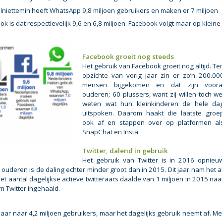
lniettemin heeft WhatsApp 9,8 miljoen gebruikers en maken er 7 miljoen
k is dat respectievelijk 9,6 en 6,8 miljoen. Facebook volgt maar op kleine
Facebook groeit nog steeds
Het gebruik van Facebook groeit nog altijd. Te
opzichte van vorig jaar zin er zo’n 200.00
mensen bijgekomen en dat zijn voora
ouderen; 60 plussers, want zij willen toch we
weten wat hun kleinkinderen de hele da
uitspoken. Daarom haakt die laatste groe
ook af en stappen over op platformen al
SnapChat en Insta.
Twitter, dalend in gebruik
Het gebruik van Twitter is in 2016 opnieu
deren is de daling echter minder groot dan in 2015. Dit jaar nam het a
et aantal dagelijkse actieve twitteraars daalde van 1 miljoen in 2015 naa
m Twitter ingehaald.
jaar naar 4,2 miljoen gebruikers, maar het dagelijks gebruik neemt af. Me