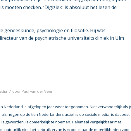
ils moeten checken.
Digiziek
is absoluut het lezen de
‘
’
e geneeskunde, psychologie en filosofie. Hij was
irecteur van de psychiatrische universiteitskliniek in Ulm
l
/
edia
door
Paul van der Veer
in Nederland is afgelopen jaar weer toegenomen. Niet verwonderlijk als j
als negen op de tien Nederlanders actief is op sociale media, is dat best
m is geworden, is opmerkelijk te noemen. Helemaal vergelijkbaar met
um natuurlijk niet; het gebruik ervan is groot, maar de mogelijkheden voor