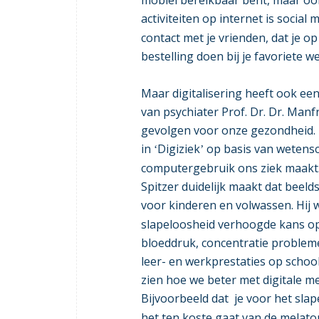
activiteiten op internet is social
contact met je vrienden, dat je op
bestelling doen bij je favoriete 
Maar digitalisering heeft ook een 
van psychiater Prof. Dr. Dr. Manfr
gevolgen voor onze gezondheid.
in
Digiziek
op basis van wetensc
‘
’
computergebruik ons ziek maakt. 
Spitzer duidelijk maakt dat beel
voor kinderen en volwassen. Hij w
slapeloosheid verhoogde kans op
bloeddruk, concentratie problemen
leer- en werkprestaties op school
zien hoe we beter met digitale 
Bijvoorbeeld dat je voor het sla
het ten koste gaat van de melato