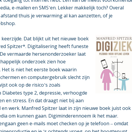
 media, e-mailen en SMS
en. Lekker makkelijk toch? Overal
’
 afstand thuis je verwarming al kan aanzetten, of je
webshop.
keerzijde. Dat blijkt uit het nieuwe boek
ed Spitzer*. Digitalisering heeft funeste
 De vermaarde hersenonderzoeker laat
happelijk onderzoek zien hoe
Het is niet het eerste boek waarin
dschermen en computergebruik slecht zijn
ijst ook op de risico
s zoals
’
 Diabetes type 2, depressie, verhoogde
 en stress. En dat draagt niet bij aan
 en werk. Manfred Spitzer laat in zijn nieuwe boek juist ook
media om kunnen gaan.
Digiminderen
noem ik het maar.
pengaan geen e-mails moet checken op je telefoon
omdat
–
nineproductie en je
s ochtends vroeg, op het hoogtepunt
’