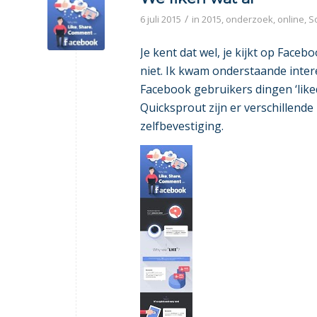
/
6 juli 2015
in
2015
,
onderzoek
,
online
,
S
Je kent dat wel, je kijkt op Faceb
niet. Ik kwam onderstaande intere
Facebook gebruikers dingen ‘like
Quicksprout zijn er verschillende
zelfbevestiging.