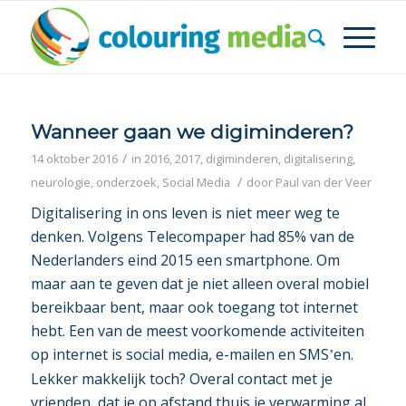
Wanneer gaan we digiminderen?
/
14 oktober 2016
in
2016
,
2017
,
digiminderen
,
digitalisering
,
/
neurologie
,
onderzoek
,
Social Media
door
Paul van der Veer
Digitalisering in ons leven is niet meer weg te
denken. Volgens Telecompaper had 85% van de
Nederlanders eind 2015 een smartphone. Om
maar aan te geven dat je niet alleen overal mobiel
bereikbaar bent, maar ook toegang tot internet
hebt. Een van de meest voorkomende activiteiten
op internet is social media, e-mailen en SMS
en.
’
Lekker makkelijk toch? Overal contact met je
vrienden, dat je op afstand thuis je verwarming al