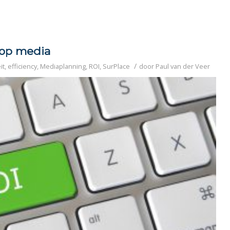
 op media
/
it
,
efficiency
,
Mediaplanning
,
ROI
,
SurPlace
door
Paul van der Veer