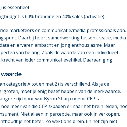
) is essentieel
gbudget is 60% branding en 40% sales (activatie)
bride marketeers en communicatie/media professionals aan.
angspunt. Daarbij hoort samenwerking tussen creatie, media
 data en ervaren ambacht en jong enthousiasme. Maar
specten van belang. Zoals de waarde van een individueel
e kracht van ieder communicatievehikel. Daaraan ging
n waarde
n categorie A tot en met Z) is verschillend. Als je de
 vergroten, moet je enig besef hebben van de merkwaarde.
angere tijd door wat Byron Sharp noemt CEP
s
’
n hoe meer van die CEP
s/paden er naar het brein leiden, ho
’
nsument. Niet alleen in perceptie, maar ook in verkopen.
houdt je het beter. Zo wekt ons brein. En het zijn niet