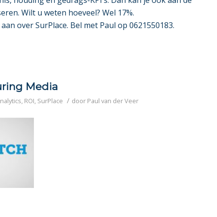
is, houding en gedrags-KPI’s. Dan kan je ook aan de
eren. Wilt u weten hoeveel? Wel 17%.
aan over SurPlace. Bel met Paul op 0621550183.
uring Media
/
nalytics
,
ROI
,
SurPlace
door
Paul van der Veer