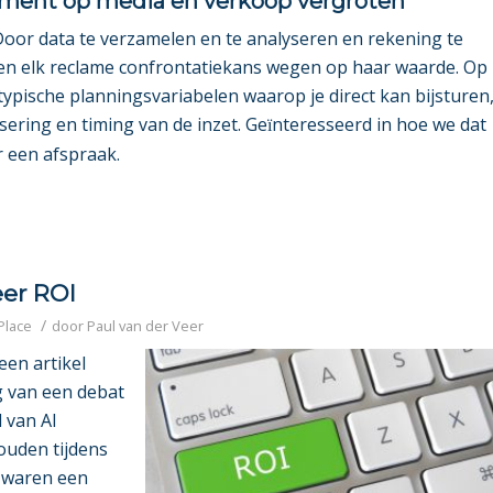
ement op media en verkoop vergroten
 Door data te verzamelen en te analyseren en rekening te
n elk reclame confrontatiekans wegen op haar waarde. Op
typische planningsvariabelen waarop je direct kan bijsturen
sering en timing van de inzet. Ge
nteresseerd in hoe we dat
ï
r een afspraak.
eer ROI
/
Place
door
Paul van der Veer
een artikel
g van een debat
l van AI
ehouden tijdens
j waren een