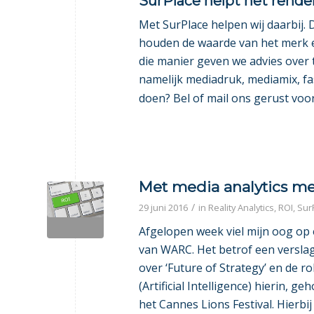
SurPlace helpt het rend
Met SurPlace helpen wij daarbij.
houden de waarde van het merk e
die manier geven we advies over 
namelijk mediadruk, mediamix, fa
doen? Bel of mail ons gerust voo
Met media analytics m
/
29 juni 2016
in
Reality Analytics
,
ROI
,
Sur
Afgelopen week viel mijn oog op 
van WARC. Het betrof een versla
over ‘Future of Strategy’ en de ro
(Artificial Intelligence) hierin, g
het Cannes Lions Festival. Hierbi