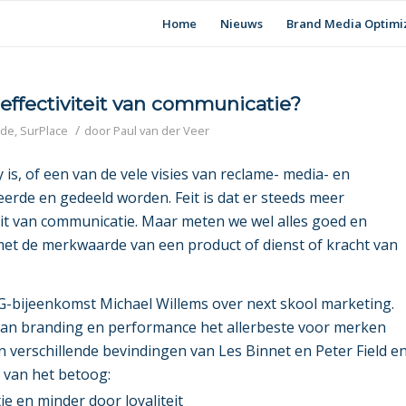
Home
Nieuws
Brand Media Optimi
ffectiviteit van communicatie?
/
rde
,
SurPlace
door
Paul van der Veer
 is, of een van de vele visies van reclame- media- en
rde en gedeeld worden. Feit is dat er steeds meer
eit van communicatie. Maar meten we wel alles goed en
t de merkwaarde van een product of dienst of kracht van
G-bijeenkomst Michael Willems over
next skool marketing
.
 van branding en performance het allerbeste voor merken
aan verschillende bevindingen van Les Binnet en Peter Field e
 van het betoog:
e en minder door loyaliteit