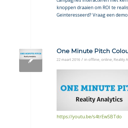
campagnes interacteren met kenn
knoppen draaien om ROI te realis
Geïnteresseerd? Vraag een demo 
One Minute Pitch Colo
/
22 maart 2016
in
offline
,
online
,
Reality A
https://youtu.be/s4trEwSBTdo