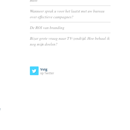
meet
Wanneer sprak u voor het laatst met uw bureau
over effectieve campagnes?
De ROI van branding
Bizar grote vraag naar TV-zendtijd. Hoe behaal ik
nog mijn doelen?
Volg
op Twitter
e