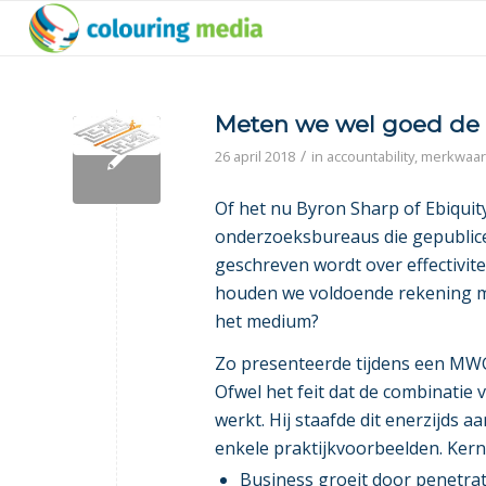
Meten we wel goed de e
/
26 april 2018
in
accountability
,
merkwaa
Of het nu Byron Sharp of Ebiquity
onderzoeksbureaus die gepublicee
geschreven wordt over effectivit
houden we voldoende rekening me
het medium?
Zo presenteerde tijdens een MW
Ofwel het feit dat de combinatie
werkt. Hij staafde dit enerzijds 
enkele praktijkvoorbeelden. Kern
Business groeit door penetrati