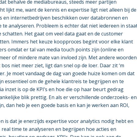
dat behalve de mediabureaus, steeds meer partijen
ht lijkt me, want de kennis en expertise ligt niet alleen bij de
 en internetbedrijven beschikken over databronnen en
 te analyseren. Probleem is echter dat niet iedereen in staa
te schatten. Het gaat om veel data gaat en de customer
vatten. Immers het keuze koopproces begint voor elke klant
s omdat er tal van media touch points zijn (online en
n meer of mindere mate van invloed zijn. Met andere woorden
os niet meer ziet, ligt dan snel op de loer. Daar zit ‘m
er. Je moet vandaag de dag van goede huize komen om dat
jn essentieel om de gehele klantreis te begrijpen en te
ia inzet is op de KPI’s en hoe die op haar beurt gedrag
ankelijke blik prettig. En als er verschillende onderzoeks- en
jn, dan heb je een goede basis en kan je werken aan ROI,
en is dat je enerzijds expertise voor analytics nodig hebt en
a real time te analyseren en begrijpen hoe acties en