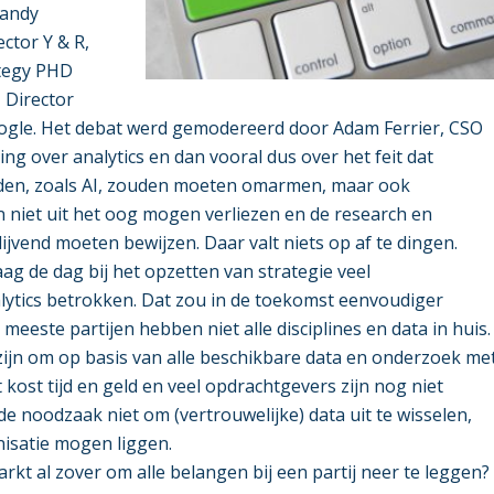
Sandy
ctor Y & R,
ategy PHD
 Director
ogle. Het debat werd gemodereerd door Adam Ferrier, CSO
g over analytics en dan vooral dus over het feit dat
den, zoals AI, zouden moeten omarmen, maar ook
niet uit het oog mogen verliezen en de research en
ijvend moeten bewijzen. Daar valt niets op af te dingen.
ag de dag bij het opzetten van strategie veel
alytics betrokken. Dat zou in de toekomst eenvoudiger
eeste partijen hebben niet alle disciplines en data in huis.
zijn om op basis van alle beschikbare data en onderzoek me
 kost tijd en geld en veel opdrachtgevers zijn nog niet
 de noodzaak niet om (vertrouwelijke) data uit te wisselen,
nisatie mogen liggen.
arkt al zover om alle belangen bij een partij neer te leggen?